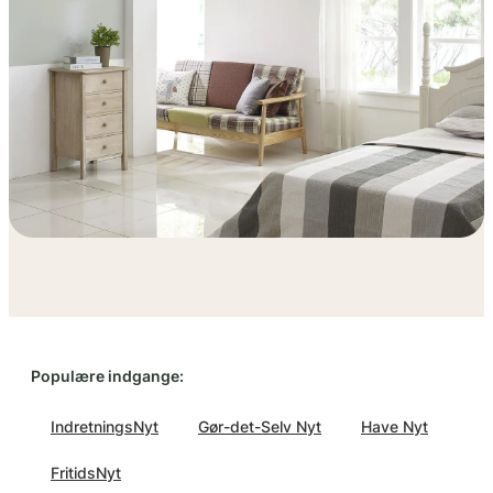
Populære indgange:
IndretningsNyt
Gør-det-Selv Nyt
Have Nyt
FritidsNyt