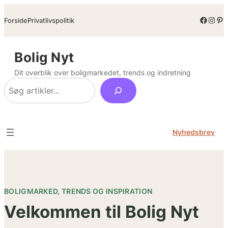
Spring
Facebo
Inst
Pin
Forside
Privatlivspolitik
til
indhold
Bolig Nyt
Dit overblik over boligmarkedet, trends og indretning
Søg
Nyhedsbrev
BOLIGMARKED, TRENDS OG INSPIRATION
Velkommen til Bolig Nyt