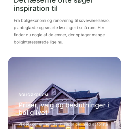
inspiration til
Fra boligøkonomi og renovering til soveværelsesro,
planteglæde og smarte løsninger i små rum. Her
finder du nogle af de emner, der optager mange
boliginteresserede lige nu.
BOLIGØKONOMI
Priser, valg og beslutninger i
boliglivet
Vi dækker emner, der hjælper dig med at forstå