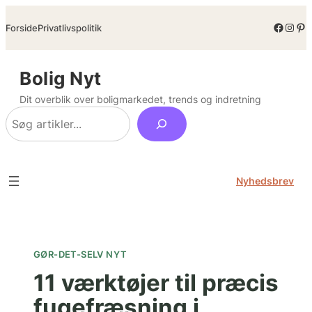
Spring
Facebo
Inst
Pin
Forside
Privatlivspolitik
til
indhold
Bolig Nyt
Dit overblik over boligmarkedet, trends og indretning
Søg
Nyhedsbrev
GØR-DET-SELV NYT
11 værktøjer til præcis
fugefræsning i