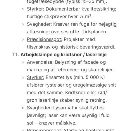
fugefræsedybde (typisk 15-25 mm).
Styrker:
Dokumenterbar kvalitetssikring;
hurtige stikprøver hver
½ m²
.
Svagheder:
Kræver ren fuge for nøjagtig
aflæsning; overses ofte i tidsplanen.
Præcisionsspot:
Projekter med
tilsynskrav og historisk bevaringsværdi.
Arbejdslampe og kridtsnor / laserlinje
Anvendelse:
Belysning af facade og
markering af reference- og skærelinjer.
Styrker:
Ensartet lys (min. 5 000 K)
afslører rystelser og uregelmæssige snit
med det samme. Kridtsnor eller rød/
grøn laserlinje skaber synlig retning.
Svagheder:
Lysarmatur skal flyttes
jævnligt; laser kan være usynlig i fuld
sol – kræver målskive.
Præcisionsspot:
Start- og kontrolpunkt