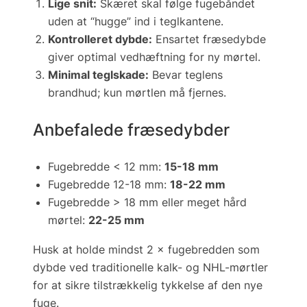
Lige snit:
Skæret skal følge fugebåndet
uden at “hugge” ind i teglkantene.
Kontrolleret dybde:
Ensartet fræsedybde
giver optimal vedhæftning for ny mørtel.
Minimal teglskade:
Bevar teglens
brandhud; kun mørtlen må fjernes.
Anbefalede fræsedybder
Fugebredde < 12 mm:
15-18 mm
Fugebredde 12-18 mm:
18-22 mm
Fugebredde > 18 mm eller meget hård
mørtel:
22-25 mm
Husk at holde mindst 2 × fugebredden som
dybde ved traditionelle kalk- og NHL-mørtler
for at sikre tilstrækkelig tykkelse af den nye
fuge.