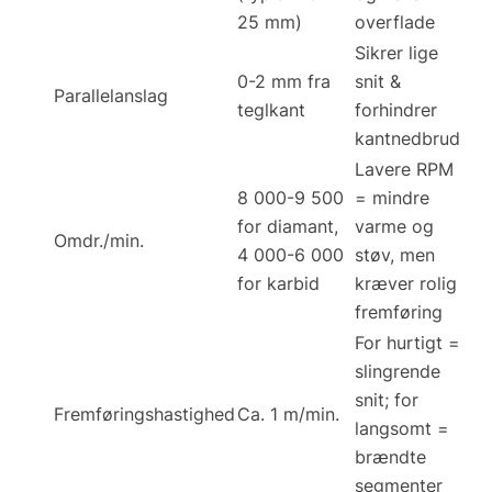
25 mm)
overflade
Sikrer lige
0-2 mm fra
snit &
Parallelanslag
teglkant
forhindrer
kantnedbrud
Lavere RPM
8 000-9 500
= mindre
for diamant,
varme og
Omdr./min.
4 000-6 000
støv, men
for karbid
kræver rolig
fremføring
For hurtigt =
slingrende
snit; for
Fremføringshastighed
Ca. 1 m/min.
langsomt =
brændte
segmenter