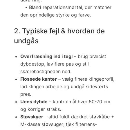
• Bland reparationsmørtel, der matcher
den oprindelige styrke og farve.
2. Typiske fejl & hvordan de
undgås
Overfræsning ind i tegl
– brug præcist
dybdestop, lav flere pas og stil
skærehastigheden ned.
Flossede kanter
– vælg finere klingeprofil,
lad klingen arbejde og undgå sideværts
pres.
Uens dybde
– kontrolmål hver 50-70 cm
og korriger straks.
Støvskyer
– altid fuldt dækket støvkåbe +
M-klasse støvsuger; tjek filterrens-