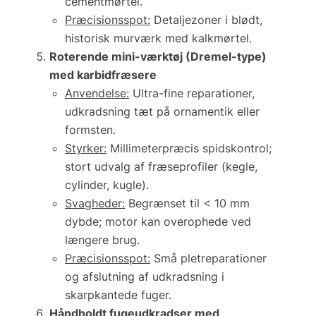
cementmørtel.
Præcisionsspot:
Detaljezoner i blødt,
historisk murværk med kalkmørtel.
Roterende mini-værktøj (Dremel-type)
med karbidfræsere
Anvendelse:
Ultra-fine reparationer,
udkradsning tæt på ornamentik eller
formsten.
Styrker:
Millimeterpræcis spidskontrol;
stort udvalg af fræseprofiler (kegle,
cylinder, kugle).
Svagheder:
Begrænset til < 10 mm
dybde; motor kan overophede ved
længere brug.
Præcisionsspot:
Små pletreparationer
og afslutning af udkradsning i
skarpkantede fuger.
Håndholdt fugeudkradser med