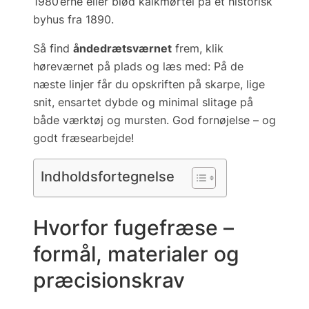
1980’erne eller blød kalkmørtel på et historisk
byhus fra 1890.
Så find
åndedrætsværnet
frem, klik
høreværnet på plads og læs med: På de
næste linjer får du opskriften på skarpe, lige
snit, ensartet dybde og minimal slitage på
både værktøj og mursten.
God fornøjelse – og
godt fræsearbejde!
Indholdsfortegnelse
Hvorfor fugefræse –
formål, materialer og
præcisionskrav