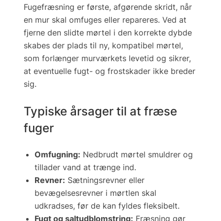
Fugefræsning er første, afgørende skridt, når
en mur skal
omfuges
eller repareres. Ved at
fjerne den slidte mørtel i den korrekte dybde
skabes der plads til ny, kompatibel mørtel,
som forlænger murværkets levetid og sikrer,
at eventuelle fugt- og frostskader ikke breder
sig.
Typiske årsager til at fræse
fuger
Omfugning:
Nedbrudt mørtel smuldrer og
tillader vand at trænge ind.
Revner:
Sætningsrevner eller
bevægelsesrevner i mørtlen skal
udkradses, før de kan fyldes fleksibelt.
Fugt og saltudblomstring:
Fræsning gør