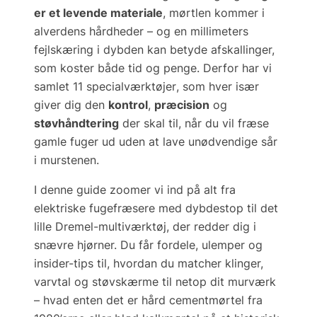
er et levende materiale
, mørtlen kommer i
alverdens hårdheder – og en millimeters
fejlskæring i dybden kan betyde afskallinger,
som koster både tid og penge. Derfor har vi
samlet
11 specialværktøjer
, som hver især
giver dig den
kontrol
,
præcision
og
støvhåndtering
der skal til, når du vil fræse
gamle fuger ud uden at lave unødvendige sår
i murstenen.
I denne guide zoomer vi ind på alt fra
elektriske fugefræsere med dybdestop
til det
lille
Dremel-multiværktøj
, der redder dig i
snævre hjørner. Du får fordele, ulemper og
insider-tips til, hvordan du matcher klinger,
varvtal og støvskærme til netop dit murværk
– hvad enten det er hård cementmørtel fra