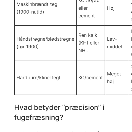
KC 50/50
Maskinbrændt tegl
eller
Høj
(1900-nutid)
cement
Ren kalk
Håndstrøgne/blødstrøgne
Lav-
(KH) eller
(før 1900)
middel
NHL
Meget
Hardburn/klinertegl
KC/cement
høj
Hvad betyder “præcision” i
fugefræsning?