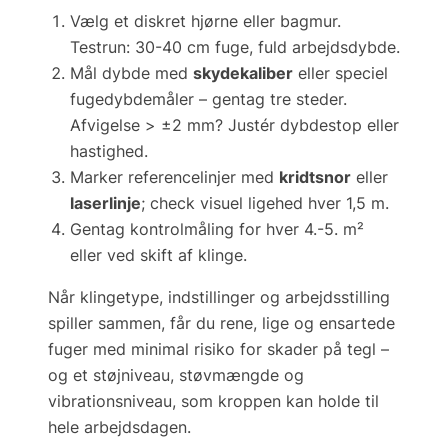
Vælg et diskret hjørne eller bagmur.
Testrun:
30-40 cm fuge, fuld arbejdsdybde.
Mål dybde med
skydekaliber
eller speciel
fugedybdemåler – gentag tre steder.
Afvigelse > ±2 mm?
Justér dybdestop eller
hastighed.
Marker referencelinjer med
kridtsnor
eller
laserlinje
; check visuel ligehed hver 1,5 m.
Gentag kontrolmåling for hver 4.-5. m²
eller ved skift af klinge.
Når klingetype, indstillinger og arbejdsstilling
spiller sammen, får du
rene, lige og ensartede
fuger
med minimal risiko for skader på tegl –
og et støjniveau, støvmængde og
vibrationsniveau, som kroppen kan holde til
hele arbejdsdagen.