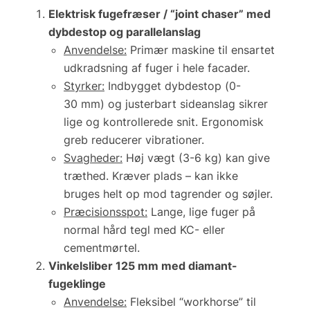
Elektrisk fugefræser / “joint chaser” med
dybdestop og parallelanslag
Anvendelse:
Primær maskine til ensartet
udkradsning af fuger i hele facader.
Styrker:
Indbygget dybdestop (
0-
30 mm
) og justerbart sideanslag sikrer
lige og kontrollerede snit. Ergonomisk
greb reducerer vibrationer.
Svagheder:
Høj vægt (3-6 kg) kan give
træthed. Kræver plads – kan ikke
bruges helt op mod tagrender og søjler.
Præcisionsspot:
Lange, lige fuger på
normal hård tegl med KC- eller
cementmørtel.
Vinkelsliber 125 mm med diamant-
fugeklinge
Anvendelse:
Fleksibel “workhorse” til