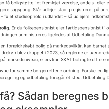
n få boligstøtte i et fremlejet værelse, andels- eller e
gere sagsgang. Står udlejer stadig registreret på ad
fx et studieophold i udlandet – så udlejers indkomst 
olig.
Er du folkepensionist eller førtidspensionist til
dningen administreres ligeledes af Udbetaling Danma
 en forældrekøbt bolig på markedsvilkår, kan barnet s
rældrekøb blev droppet i 2023, så reglerne er uændred
på markedsniveau; ellers kan SKAT betragte differenc
avne for samme borgerrettede ordning. Forskellen ligge
egning og udbetaling foregår ét sted: Udbetaling D
få? Sådan beregnes bo