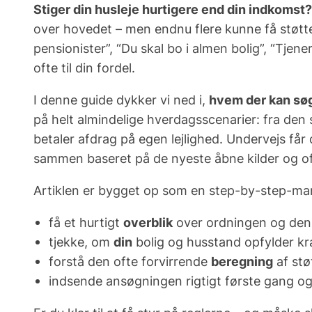
Stiger din husleje hurtigere end din indkomst?
over hovedet – men endnu flere
kunne
få støtte
pensionister”, “Du skal bo i almen bolig”, “Tje
ofte til din fordel.
I denne guide dykker vi ned i,
hvem der kan søg
på helt almindelige hverdagsscenarier: fra den s
betaler afdrag på egen lejlighed. Undervejs får 
sammen baseret på de
nyeste
åbne kilder og of
Artiklen er bygget op som en step-by-step-man
få et hurtigt
overblik
over ordningen og de
tjekke, om
din
bolig og husstand opfylder kr
forstå den ofte forvirrende
beregning
af stø
indsende ansøgningen
rigtigt første gang
og 