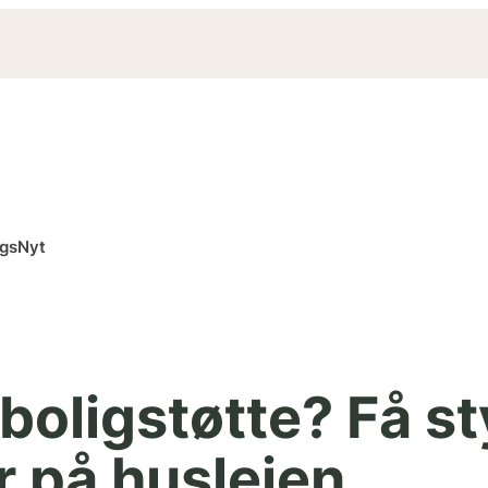
ngsNyt
oligstøtte? Få st
r på huslejen