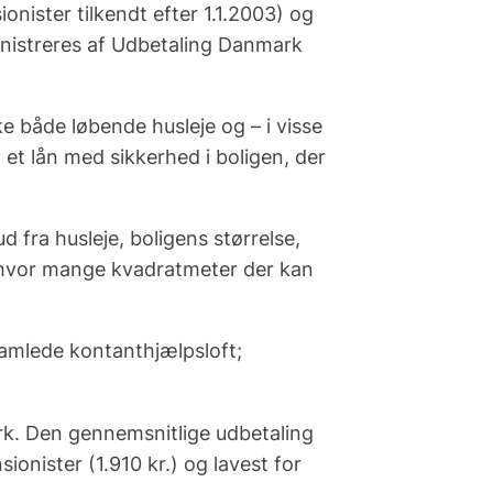
ionister tilkendt efter 1.1.2003) og
ministreres af Udbetaling Danmark
ke både løbende husleje og – i visse
 et lån med sikkerhed i boligen, der
 fra husleje, boligens størrelse,
g hvor mange kvadratmeter der kan
 samlede
kontanthjælpsloft
;
k. Den gennemsnitlige udbetaling
ionister (1.910 kr.) og lavest for