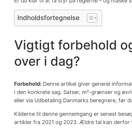
Er du klar til at få styr på reglerne – og måske 
Indholdsfortegnelse
Vigtigt forbehold o
over i dag?
Forbehold:
Denne artikel giver
generel
informat
i den konkrete sag. Satser, m²-grænser og øvri
eller via Udbetaling Danmarks beregnere, før du 
Kilderne til denne gennemgang er senest besø
artikler fra 2021 og 2023. Ældre tal kan derfor