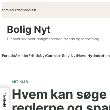
Spring
Forside
Privatlivspolitik
til
indhold
Bolig Nyt
Dit overblik over boligmarkedet, trends og indretning
Forside
Artikler
FritidsNyt
Gør-det-Selv Nyt
Have Nyt
Indretni
ARTIKLER
Hvem kan søge b
→
Indhold
reglerne og spa