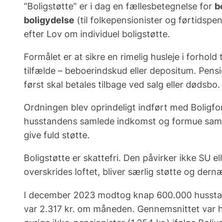
“Boligstøtte” er i dag en fællesbetegnelse for
b
boligydelse
(til folkepensionister og førtidspe
efter
Lov om individuel boligstøtte
.
Formålet er at sikre en rimelig husleje i forhol
tilfælde – beboerindskud eller depositum. Pensio
først skal betales tilbage ved salg eller dødsbo.
Ordningen blev oprindeligt indført med Boligfor
husstandens samlede indkomst og formue samt a
give fuld støtte.
Boligstøtte er skattefri. Den påvirker ikke SU 
overskrides loftet, bliver særlig støtte og dern
I december 2023 modtog knap 600.000 husstand
var 2.317 kr. om måneden. Gennemsnittet var højs