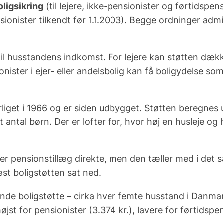
oligsikring
(til lejere, ikke-pensionister og førtidspens
nsionister tilkendt før 1.1.2003). Begge ordninger ad
d til husstandens indkomst. For lejere kan støtten dæk
nister i ejer- eller andelsbolig kan få boligydelse som
liget i 1966 og er siden udbygget. Støtten beregnes ud
ntal børn. Der er lofter for, hvor høj en husleje o
eller pensionstillæg direkte, men den tæller med i det
æst boligstøtten sat ned.
e boligstøtte – cirka hver femte husstand i Danmar
t for pensionister (3.374 kr.), lavere for førtidspens