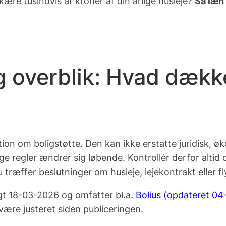
skære tusindvis af kroner af din årlige husleje?
Så læn 
g overblik: Hvad dækk
ion om boligstøtte. Den kan ikke erstatte juridisk, øk
ge regler ændrer sig løbende. Kontrollér derfor altid
træffer beslutninger om husleje, lejekontrakt eller fl
gt 18-03-2026 og omfatter bl.a.
Bolius (opdateret 0
 være justeret siden publiceringen.