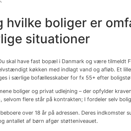
.
hvilke boliger er omfa
ige situationer
u skal have fast bopæl i Danmark og være tilmeldt F
elvstændigt køkken
med indlagt vand og afløb. Et lill
es i særlige bofællesskaber for fx 55+ efter boligstøt
lmene boliger og privat udlejning – der opfylder krave
elvom flere står på kontrakten; I fordeler selv boligs
beboere over 18 år på adressen. Deres indkomster s
 antallet af børn afgør støtteniveauet.