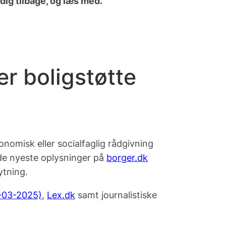
dig tilbage, og læs med.
er boligstøtte
onomisk eller socialfaglig rådgivning
 de nyeste oplysninger på
borger.dk
ytning.
4-03-2025)
,
Lex.dk
samt journalistiske