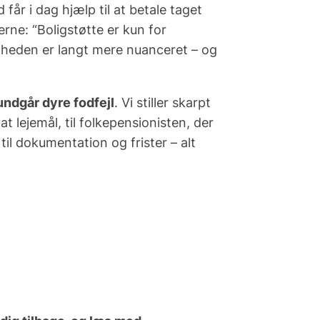
d
får i dag hjælp til at betale taget
terne: “Boligstøtte er kun for
andheden er langt mere nuanceret – og
undgår dyre fodfejl
. Vi stiller skarpt
t lejemål, til folkepensionisten, der
til dokumentation og frister – alt