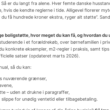
Så er du langt fra alene.
Hver femte danske husstan
, hvis de kendte reglerne i tide. Alligevel florerer my
ner du få hundrede kroner ekstra, ryger alt støtte”. S
e boligstøtte, hvor meget du kan få, og hvordan du 
tuderende i et forældrekøb, over børnefamilien i priva
du konkrete eksempler, m2-regler i praksis, samt tips 
ficielle satser (opdateret marts 2026).
ual, så du kan:
ns nuværende grænser,
avene,
tte – uden at drukne i paragraffer,
slippe for unødig ventetid eller tilbagebetaling.