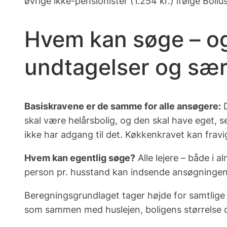
øvrige ikke-pensionister (1.254 kr.) ifølge Bolius
Hvem kan søge – og 
undtagelser og særl
Basiskravene er de samme for alle ansøgere:
D
skal være helårsbolig, og den skal have
eget, s
ikke har adgang til det. Køkkenkravet kan fravig
Hvem kan egentlig søge?
Alle lejere – både i a
person pr. husstand kan indsende ansøgningen, s
Beregningsgrundlaget tager højde for
samtlige
som sammen med huslejen, boligens størrelse og