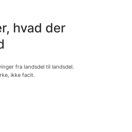
r, hvad der
d
ger fra landsdel til landsdel.
ke, ikke facit.