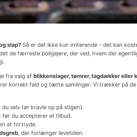
 og slap?
Så er det ikke kun irriterende – det kan kost
er det de færreste boligejere, der ved,
hvem
der egentlig
l.
ge fra valg af
blikkenslager, tømrer, tagdækker eller
ikrer korrekt fald og tætte samlinger. Vi trækker på de
 du selv tør kravle op på stigen).
 før du accepterer et tilbud.
n at fortryde.
ldsgreb
, der forlænger levetiden.