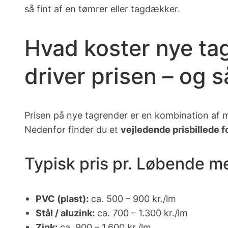
så fint af en tømrer eller tagdækker.
Hvad koster nye ta
driver prisen – og 
Prisen på nye tagrender er en kombination af m
Nedenfor finder du et
vejledende prisbillede 
Typisk pris pr. Løbende me
PVC (plast):
ca. 500 – 900 kr./lm
Stål / aluzink:
ca. 700 – 1.300 kr./lm
Zink:
ca. 900 – 1.600 kr./lm