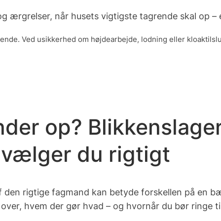
 ærgrelser, når husets vigtigste tagrende skal op – el
nde. Ved usikkerhed om højdearbejde, lodning eller kloaktilslut
er op? Blikkenslager,
vælger du rigtigt
af
den rigtige fagmand
kan betyde forskellen på en b
ik over, hvem der gør hvad – og hvornår du bør ringe t