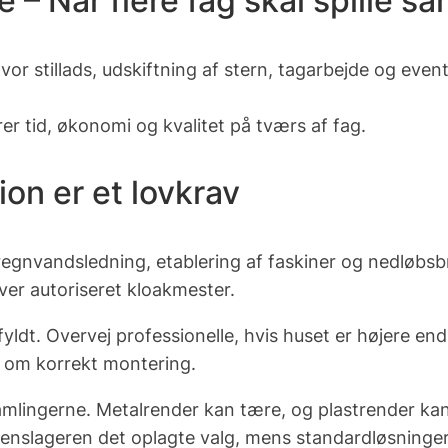
e – Når flere fag skal spille 
or stillads, udskiftning af stern, tagarbejde og event
r tid, økonomi og kvalitet på tværs af fag.
on er et lovkrav
er regnvandsledning, etablering af faskiner og nedløbs
ver autoriseret kloakmester.
ofyldt. Overvej professionelle, hvis huset er højere 
vl om korrekt montering.
 samlingerne. Metalrender kan tære, og plastrender ka
kenslageren
det oplagte valg, mens standardløsninger i p