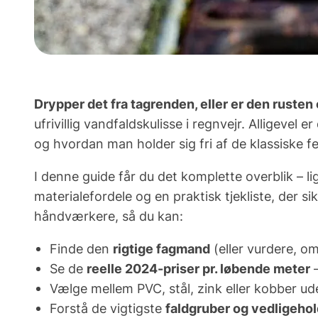
Drypper det fra tagrenden, eller er den rusten
ufrivillig vandfaldskulisse i regnvejr. Alligevel 
og
hvordan
man holder sig fri af de klassiske fej
I denne guide får du det komplette overblik – li
materialefordele og en praktisk tjekliste, der s
håndværkere, så du kan:
Finde den
rigtige fagmand
(eller vurdere, om
Se de
reelle 2024-priser pr. løbende meter
–
Vælge mellem
PVC, stål, zink eller kobber
ude
Forstå de vigtigste
faldgruber og vedligeho