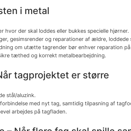
sten i metal
ær hvor der skal loddes eller bukkes specielle hjørner.
er, gesimsrender og reparationer af ældre, loddede 
ledning om utætte tagrender bør enhver reparation på
 sikre tæthed og korrekt metalbearbejdning.
år tagprojektet er større
e stål/aluzink.
 forbindelse med nyt tag, samtidig tilpasning af tagf
gevel arbejdes på tagfladen.