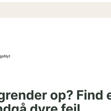
ngsNyt
grender op? Find 
ndgå dyre fejl