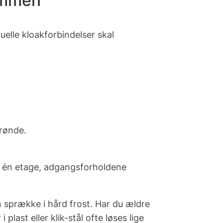
sammen
uelle kloakforbindelser skal
brønde.
end én etage, adgangsforholdene
n sprække i hård frost. Har du ældre
last eller klik-stål ofte løses lige