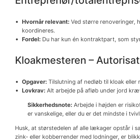
Entreprenør/totalentrepris
Hvornår relevant:
Ved større renoveringer, hv
koordineres.
Fordel:
Du har kun én kontraktpart, som styre
Kloakmesteren – Autorisati
Opgaver:
Tilslutning af nedløb til kloak ell
Lovkrav:
Alt arbejde på afløb under jord kræ
Sikkerhedsnote:
Arbejde i højden er risik
er vanskelige, eller du er det mindste i tvi
Husk, at størstedelen af alle lækager opstår i
zink- eller kobberrender med lodninger, er
blik