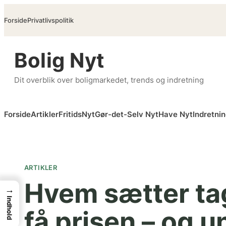
Spring
Forside
Privatlivspolitik
til
indhold
Bolig Nyt
Dit overblik over boligmarkedet, trends og indretning
Forside
Artikler
FritidsNyt
Gør-det-Selv Nyt
Have Nyt
Indretni
ARTIKLER
Hvem sætter ta
→
Indhold
få prisen – og u