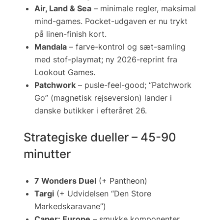
Air, Land & Sea
– minimale regler, maksimal
mind-games. Pocket-udgaven er nu trykt
på linen-finish kort.
Mandala
– farve-kontrol og sæt-samling
med stof-playmat; ny 2026-reprint fra
Lookout Games.
Patchwork
– pusle-feel-good; “Patchwork
Go” (magnetisk rejseversion) lander i
danske butikker i efteråret 26.
Strategiske dueller – 45-90
minutter
7 Wonders Duel
(+ Pantheon)
Targi
(+ Udvidelsen “Den Store
Markedskaravane”)
Caper: Europe
– smukke komponenter,