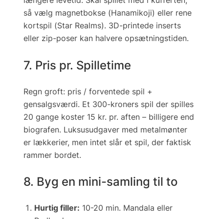
længere leve­tid. Skal spillet med i kufferten,
så vælg magnetbokse (
Hanamikoji
) eller rene
kortspil (
Star Realms
). 3D-printede inserts
eller zip-poser kan halvere opsætningstiden.
7. Pris pr. Spilletime
Regn groft:
pris / forventede spil +
gensalgsværdi
. Et 300-kroners spil der spilles
20 gange koster 15 kr. pr. aften – billigere end
biografen. Luksus­udgaver med metalmønter
er lækkerier, men intet slår et spil, der faktisk
rammer bordet.
8. Byg en mini-samling til to
Hurtig filler:
10-20 min.
Mandala
eller