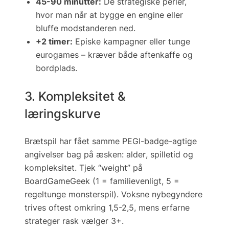
45-90 minutter:
De strategiske perler,
hvor man når at bygge en engine eller
bluffe modstanderen ned.
+2 timer:
Episke kampagner eller tunge
eurogames – kræver både aftenkaffe og
bordplads.
3. Kompleksitet &
læringskurve
Brætspil har fået samme PEGI-badge-agtige
angivelser bag på æsken:
alder
,
spilletid
og
kompleksitet
. Tjek “weight” på
BoardGameGeek (1 = familievenligt, 5 =
regeltunge monster­spil). Voksne nybegyndere
trives oftest omkring 1,5-2,5, mens erfarne
strateger rask vælger 3+.