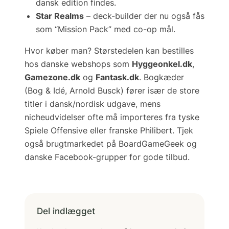
dansk edition findes.
Star Realms
– deck-builder der nu også fås
som “Mission Pack” med co-op mål.
Hvor køber man?
Størstedelen kan bestilles
hos danske webshops som
Hyggeonkel.dk
,
Gamezone.dk
og
Fantask.dk
. Bogkæder
(Bog & Idé, Arnold Busck) fører især de store
titler i dansk/nordisk udgave, mens
nicheudvidelser ofte må importeres fra tyske
Spiele Offensive
eller franske
Philibert
. Tjek
også brugtmarkedet på
BoardGameGeek
og
danske Facebook-grupper for gode tilbud.
Del indlægget