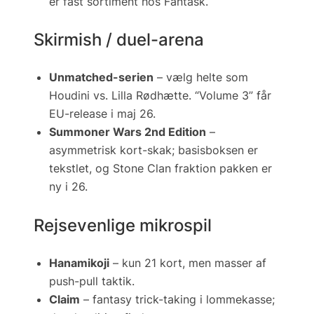
er fast sortiment hos Fantask.
Skirmish / duel-arena
Unmatched-serien
– vælg helte som
Houdini vs. Lilla Rødhætte. “Volume 3” får
EU-release i maj 26.
Summoner Wars 2nd Edition
–
asymmetrisk kort-skak; basisboksen er
tekstlet, og
Stone Clan
fraktion pakken er
ny i 26.
Rejsevenlige mikrospil
Hanamikoji
– kun 21 kort, men masser af
push-pull taktik.
Claim
– fantasy trick-taking i lommekasse;