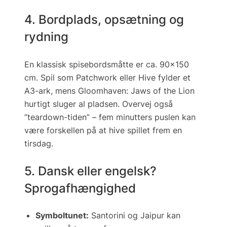
4. Bordplads, opsætning og
rydning
En klassisk spisebordsmåtte er ca. 90×150
cm. Spil som
Patchwork
eller
Hive
fylder et
A3-ark, mens
Gloomhaven: Jaws of the Lion
hurtigt sluger al pladsen. Overvej også
“teardown­-tiden” – fem minutters puslen kan
være forskellen på at hive spillet frem en
tirsdag.
5. Dansk eller engelsk?
Sprogafhængighed
Symboltunet:
Santorini
og
Jaipur
kan