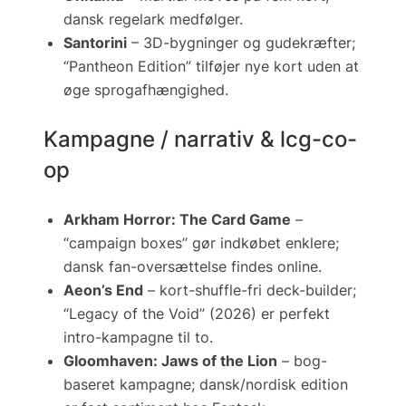
dansk regelark medfølger.
Santorini
– 3D-bygninger og gudekræfter;
“Pantheon Edition” tilføjer nye kort uden at
øge sprogafhængighed.
Kampagne / narrativ & lcg-co-
op
Arkham Horror: The Card Game
–
“campaign boxes” gør indkøbet enklere;
dansk fan-oversættelse findes online.
Aeon’s End
– kort-shuffle-fri deck-builder;
“Legacy of the Void” (2026) er perfekt
intro-kampagne til to.
Gloomhaven: Jaws of the Lion
– bog-
baseret kampagne; dansk/nordisk edition