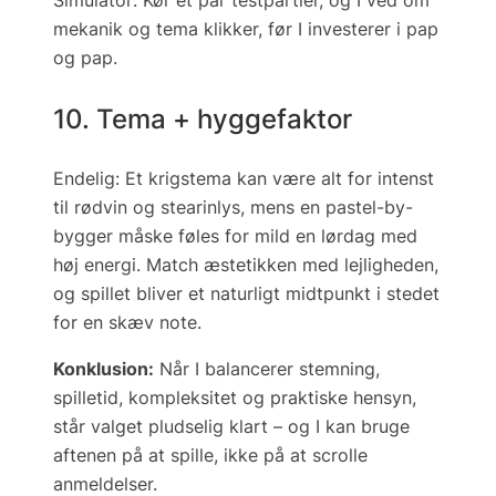
Simulator
. Kør et par test­partier, og I ved om
mekanik og tema klikker, før I investerer i pap
og pap.
10. Tema + hyggefaktor
Endelig: Et
krigstema
kan være alt for intenst
til rødvin og stearinlys, mens en
pastel-by-
bygger
måske føles for mild en lørdag med
høj energi. Match æstetikken med lejligheden,
og spillet bliver et naturligt midtpunkt i stedet
for en skæv note.
Konklusion:
Når I balancerer stemning,
spilletid, kompleksitet og praktiske hensyn,
står valget pludselig klart – og I kan bruge
aftenen på at spille, ikke på at scrolle
anmeldelser.