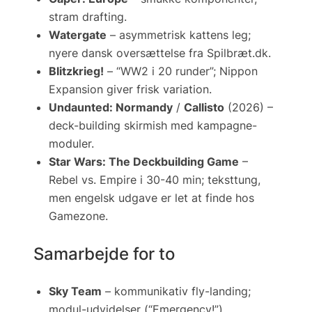
stram drafting.
Watergate
– asymmetrisk kattens leg;
nyere dansk oversættelse fra Spilbræt.dk.
Blitzkrieg!
– “WW2 i 20 runder”;
Nippon
Expansion
giver frisk variation.
Undaunted: Normandy
/
Callisto
(2026) –
deck-building skirmish med kampagne-
moduler.
Star Wars: The Deckbuilding Game
–
Rebel vs. Empire i 30-40 min; teksttung,
men engelsk udgave er let at finde hos
Gamezone.
Samarbejde for to
Sky Team
– kommunikativ fly-landing;
modul-udvidelser (“Emergency!”)