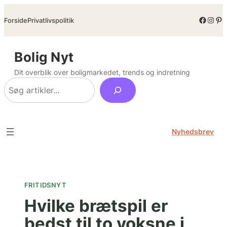
Spring
Facebo
Inst
Pin
Forside
Privatlivspolitik
til
indhold
Bolig Nyt
Dit overblik over boligmarkedet, trends og indretning
Søg
Nyhedsbrev
FRITIDSNYT
Hvilke brætspil er
bedst til to voksne i