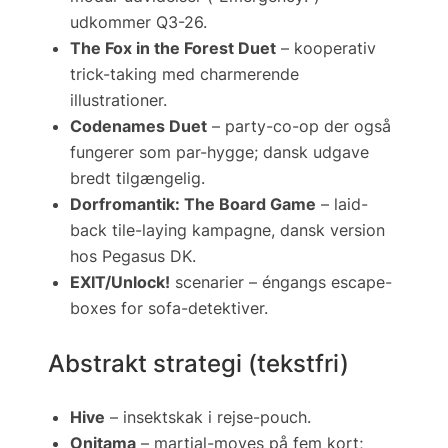
udkommer Q3-26.
The Fox in the Forest Duet
– kooperativ
trick-taking med charmerende
illustrationer.
Codenames Duet
– party-co-op der også
fungerer som par-hygge; dansk udgave
bredt tilgængelig.
Dorfromantik: The Board Game
– laid-
back tile-laying kampagne, dansk version
hos Pegasus DK.
EXIT/Unlock!
scenarier – éngangs escape-
boxes for sofa-detektiver.
Abstrakt strategi (tekstfri)
Hive
– insektskak i rejse-pouch.
Onitama
– martial-moves på fem kort;