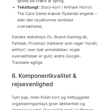
spilles på tværs af sprog.
Teksttungt:
Story-kort i
Arkham Horror:
The Card Game
kræver flydende engelsk –
eller den nyudkomne nordiske
oversættelse.
Danske webshops (fx.
Board-Gaming.dk
,
Fantask
,
Proshop
) markerer som regel “nordic
edition”, men tjek anmeldelser: nogle
oversættelser er
guld
, andre Google-
Translate-agtige.
6. Komponentkvalitet &
rejsevenlighed
Tykt pap, linen-finish kort og indbyggede
organiserings­inlays giver lækkerhed og