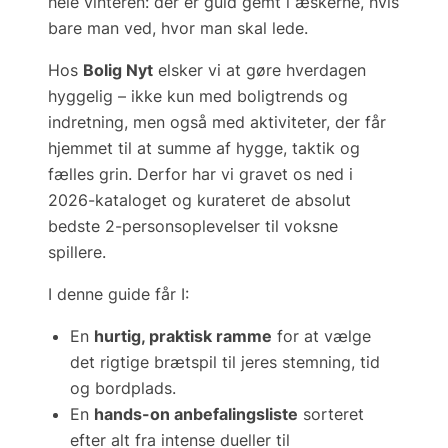
hele vinteren: der er guld gemt i æskerne, hvis
bare man ved, hvor man skal lede.
Hos
Bolig Nyt
elsker vi at gøre hverdagen
hyggelig – ikke kun med boligtrends og
indretning, men også med aktiviteter, der får
hjemmet til at summe af
hygge, taktik og
fælles grin
. Derfor har vi gravet os ned i
2026-kataloget og kurateret de absolut
bedste 2-personsoplevelser til voksne
spillere.
I denne guide får I:
En
hurtig, praktisk ramme
for at vælge
det rigtige brætspil til jeres stemning, tid
og bordplads.
En
hands-on anbefalingsliste
sorteret
efter alt fra intense dueller til