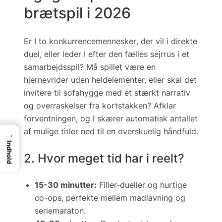
brætspil i 2026
Er I to
konkurrence­mennesker
, der vil i direkte
duel, eller leder I efter den fælles sejr­rus i et
samarbejdsspil
? Må spillet være en
hjernevrider
uden held­elementer, eller skal det
invitere til sofa­hygge med et stærkt
narrativ
og overraskelser fra kort­stakken? Afklar
forventningen, og I skærer automatisk antallet
af mulige titler ned til en overskuelig håndfuld.
→
Indhold
2. Hvor meget tid har i reelt?
15-30 minutter:
Filler-dueller og hurtige
co-ops, perfekte mellem madlavning og
seriemaraton.