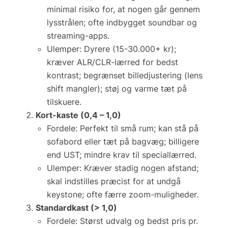
minimal risiko for, at nogen går gennem
lysstrålen; ofte indbygget soundbar og
streaming-apps.
Ulemper:
Dyrere (15-30.000+ kr);
kræver ALR/CLR-lærred for bedst
kontrast; begrænset billedjustering (lens
shift mangler); støj og varme tæt på
tilskuere.
Kort-kaste (0,4 – 1,0)
Fordele:
Perfekt til små rum; kan stå på
sofabord eller tæt på bagvæg; billigere
end UST; mindre krav til speciallærred.
Ulemper:
Kræver stadig nogen afstand;
skal indstilles præcist for at undgå
keystone; ofte færre zoom-muligheder.
Standardkast (> 1,0)
Fordele:
Størst udvalg og bedst pris pr.