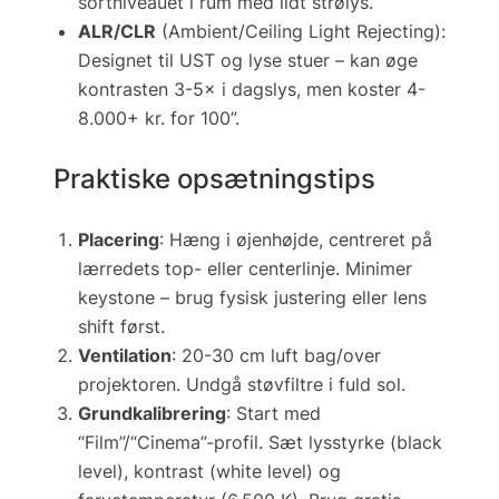
sortniveauet i rum med lidt strølys.
ALR/CLR
(Ambient/Ceiling Light Rejecting):
Designet til UST og lyse stuer – kan øge
kontrasten 3-5× i dagslys, men koster 4-
8.000+ kr. for 100”.
Praktiske opsætningstips
Placering
: Hæng i øjenhøjde, centreret på
lærredets top- eller centerlinje. Minimer
keystone – brug fysisk justering eller lens
shift først.
Ventilation
: 20-30 cm luft bag/over
projektoren. Undgå støvfiltre i fuld sol.
Grundkalibrering
: Start med
“Film”/“Cinema”-profil. Sæt lysstyrke (black
level), kontrast (white level) og