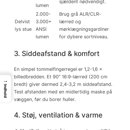
sjældent nødvendigt.
lumen
2.000-
Brug grå ALR/CLR-
Delvist
3.000+
lærred og
lys stue
ANSI
mørklægningsgardiner
lumen
for dybere sortniveau.
3. Siddeafstand & komfort
En simpel tommelfingerregel er 1,2-1,6 ×
billed­bredden. Et 90″ 16:9-lærred (200 cm
→
bredt) giver dermed 2,4-3,2 m siddeafstand.
Indhold
Test afstanden med en midlertidig maske på
væggen, før du borer huller.
4. Støj, ventilation & varme