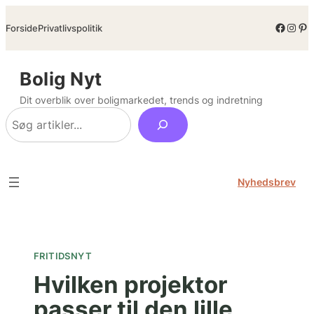
Spring
Facebo
Inst
Pin
Forside
Privatlivspolitik
til
indhold
Bolig Nyt
Dit overblik over boligmarkedet, trends og indretning
Søg
Nyhedsbrev
FRITIDSNYT
Hvilken projektor
passer til den lille