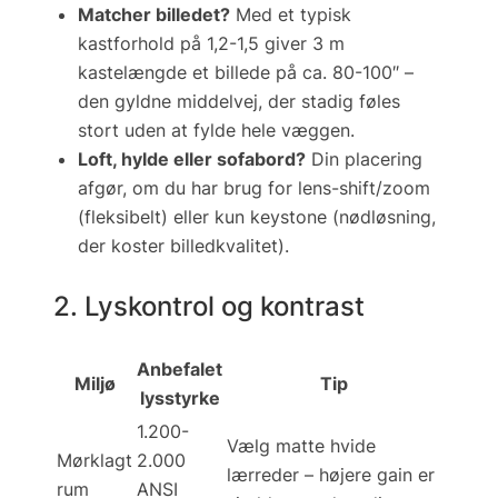
Matcher billedet?
Med et typisk
kastforhold på 1,2-1,5 giver 3 m
kastelængde et billede på ca. 80-100″ –
den gyldne middelvej, der stadig føles
stort uden at fylde hele væggen.
Loft, hylde eller sofabord?
Din placering
afgør, om du har brug for lens-shift/zoom
(
fleksibelt
) eller kun keystone (
nød­lø­sning,
der koster billed­kva­li­tet
).
2. Lyskontrol og kontrast
Anbefalet
Miljø
Tip
lysstyrke
1.200-
Vælg matte hvide
Mørklagt
2.000
lærreder – højere gain er
rum
ANSI