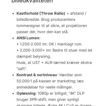
billedkvaliteten
Kastforhold (Throw Ratio)
= afstand /
billedbredde. Brug producentens
lommeregner til at sikre, at projektoren
passer dér, hvor den kan stå.
ANSI Lumen
:
• 1.200-2.000 lm: OK i mørklagt rum.
• 2.000-3.000+ lm: Bedre til stuer med let
dæmpet belysning.
Husk, at UST + ALR-lærred kræver ekstra
“saft”.
Kontrast & sortniveau
: Værdier som
50.000:1 på kassen er marketing; læs
anmeldelser for reelle målinger.
Opløsning
: 1080p er billigst; “4K” DLP
bruger XPR-shift, men giver synligt
skarpere billede. Ægte 4K LCoS er dyrere.