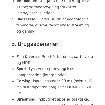
Ventilation:
Undgå trange reoler og IKEA-
skabe; varmeopbygning forkorter
lampe/laser-levetiden.
Blæserstøj:
Under 30 dB er acceptabelt i
film­mode; overvej “eco” under streaming
og gaming.
5. Brugsscenarier
Film & serier:
Prioritér kontrast, sortniveau
og HDR.
Sport:
Lysstyrke og bevægelses­
kompensation (interpolation).
Gaming:
Input-lag under 30 ms (helst < 16
ms til kompetitivt spil) samt HDMI 2.1, 120
Hz.
Streaming:
Indbygget apps er praktiske,