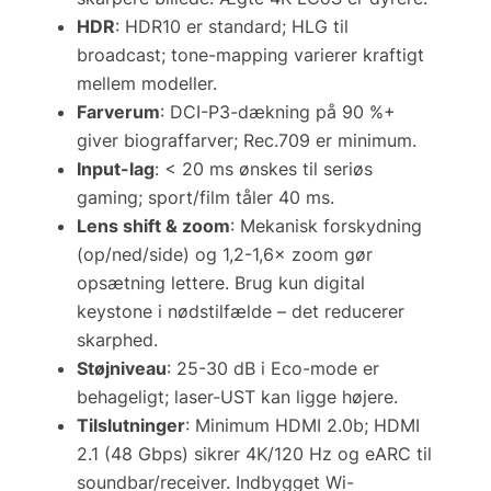
HDR
: HDR10 er standard; HLG til
broadcast; tone-mapping varierer kraftigt
mellem modeller.
Farverum
: DCI-P3-dækning på 90 %+
giver biograffarver; Rec.709 er minimum.
Input-lag
: < 20 ms ønskes til seriøs
gaming; sport/film tåler 40 ms.
Lens shift & zoom
: Mekanisk forskydning
(op/ned/side) og 1,2-1,6× zoom gør
opsætning lettere. Brug kun digital
keystone
i nødstilfælde – det reducerer
skarphed.
Støjniveau
: 25-30 dB i Eco-mode er
behageligt; laser-UST kan ligge højere.
Tilslutninger
: Minimum HDMI 2.0b; HDMI
2.1 (48 Gbps) sikrer 4K/120 Hz og eARC til
soundbar/receiver. Indbygget Wi-