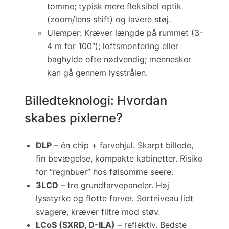
tomme; typisk mere fleksibel optik
(zoom/lens shift) og lavere støj.
Ulemper:
Kræver længde på rummet (3-
4 m for 100″); loftsmontering eller
baghylde ofte nødvendig; mennesker
kan gå gennem lysstrålen.
Billedteknologi: Hvordan
skabes pixlerne?
DLP
– én chip + farvehjul.
Skarpt billede,
fin bevægelse, kompakte kabinetter.
Risiko
for “regnbuer” hos følsomme seere.
3LCD
– tre grundfarvepaneler.
Høj
lysstyrke og flotte farver.
Sortniveau lidt
svagere, kræver filtre mod støv.
LCoS (SXRD, D-ILA)
– reflektiv.
Bedste