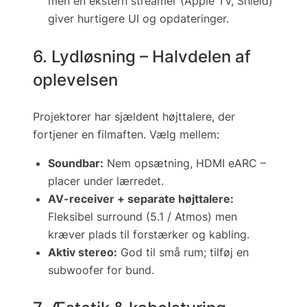
men en ekstern streamer (Apple TV, Shield)
giver hurtigere UI og opdateringer.
6. Lydløsning – Halvdelen af
oplevelsen
Projektorer har sjældent højttalere, der
fortjener en film­aften. Vælg mellem:
Soundbar:
Nem opsætning, HDMI eARC –
placer under lærredet.
AV-receiver + separate højttalere:
Fleksibel surround (5.1 / Atmos) men
kræver plads til forstærker og kabling.
Aktiv stereo:
God til små rum; tilføj en
subwoofer for bund.