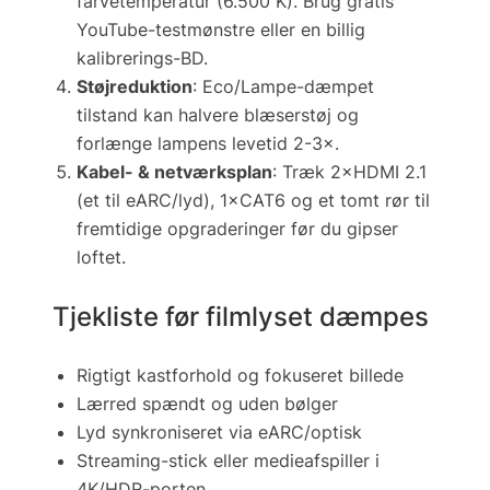
farvetemperatur (6.500 K). Brug gratis
YouTube-testmønstre eller en billig
kalibrerings-BD.
Støjreduktion
: Eco/Lampe-dæmpet
tilstand kan halvere blæserstøj og
forlænge lampens levetid 2-3×.
Kabel- & netværksplan
: Træk 2×HDMI 2.1
(et til eARC/lyd), 1×CAT6 og et tomt rør til
fremtidige opgraderinger før du gipser
loftet.
Tjekliste før filmlyset dæmpes
Rigtigt kastforhold og fokuseret billede
Lærred spændt og uden bølger
Lyd synkroniseret via eARC/optisk
Streaming-stick eller medieafspiller i
4K/HDR-porten