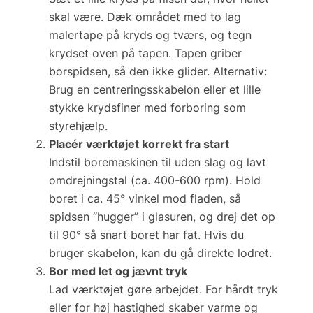
skal være. Dæk området med to lag
malertape på kryds og tværs, og tegn
krydset oven på tapen. Tapen griber
borspidsen, så den ikke glider.
Alternativ:
Brug en centreringsskabelon eller et lille
stykke krydsfiner med forboring som
styrehjælp.
Placér værktøjet korrekt fra start
Indstil boremaskinen til
uden slag
og lavt
omdrejningstal (ca. 400-600 rpm). Hold
boret i ca. 45° vinkel mod fladen, så
spidsen “hugger” i glasuren, og drej det op
til 90° så snart boret har fat. Hvis du
bruger skabelon, kan du gå direkte lodret.
Bor med let og jævnt tryk
Lad værktøjet gøre arbejdet. For hårdt tryk
eller for høj hastighed skaber varme og