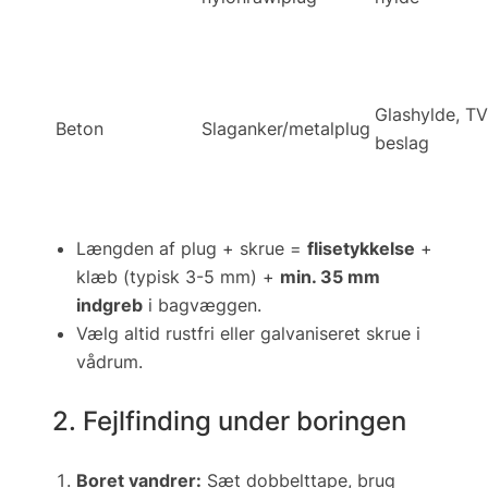
Glashylde, TV
Beton
Slaganker/metalplug
beslag
Længden af plug + skrue =
flisetykkelse
+
klæb (typisk 3-5 mm) +
min. 35 mm
indgreb
i bagvæggen.
Vælg altid rustfri eller galvaniseret skrue i
vådrum.
2. Fejlfinding under boringen
Boret vandrer:
Sæt dobbelttape, brug