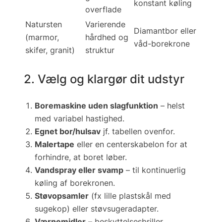
konstant køling
overflade
Natursten
Varierende
Diamantbor eller
(marmor,
hårdhed og
våd-borekrone
skifer, granit)
struktur
2. Vælg og klargør dit udstyr
Boremaskine uden slagfunktion
– helst
med variabel hastighed.
Egnet bor/hulsav
jf. tabellen ovenfor.
Malertape
eller en
centerskabelon
for at
forhindre, at boret løber.
Vandspray eller svamp
– til kontinuerlig
køling af borekronen.
Støvopsamler
(fx lille plastskål med
sugekop) eller støvsugeradapter.
Værnemidler
– beskyttelsesbriller,