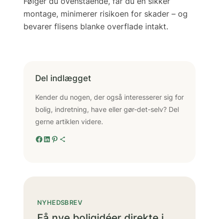
Følger du ovenstående, får du en sikker
montage, minimerer risikoen for skader – og
bevarer flisens blanke overflade intakt.
Del indlægget
Kender du nogen, der også interesserer sig for
bolig, indretning, have eller gør-det-selv? Del
gerne artiklen videre.
Facebook
LinkedIn
Pinterest
Delingsikon
NYHEDSBREV
Få nye boligidéer direkte i