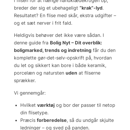
i flisen for at hænge håndklædekrogen op,
breder der sig et ubehageligt
“krak”-lyd
.
Resultatet? En flise med skår, ekstra udgifter –
og et sæt nerver i frit fald.
Heldigvis behøver det ikke være sådan. I
denne guide fra
Bolig Nyt – Dit overblik:
boligmarked, trends og indretning
får du den
komplette
gør-det-selv
-opskrift på, hvordan
du let og sikkert kan bore i både keramik,
porcelæn og natursten
uden
at fliserne
sprækker.
Vi gennemgår:
Hvilket
værktøj
og bor der passer til netop
din flisetype.
Præcis
forberedelse
, så du undgår skjulte
ledninger – og sved på panden.