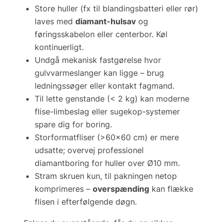
Store huller (fx til blandingsbatteri eller rør)
laves med
diamant-hulsav
og
føringsskabelon eller centerbor. Køl
kontinuerligt.
Undgå mekanisk fastgørelse hvor
gulvvarmeslanger kan ligge – brug
ledningssøger eller kontakt fagmand.
Til lette genstande (< 2 kg) kan moderne
flise-limbeslag
eller sugekop-systemer
spare dig for boring.
Storformatfliser (>60×60 cm) er mere
udsatte; overvej professionel
diamantboring for huller over Ø10 mm.
Stram skruen kun, til pakningen netop
komprimeres –
overspænding
kan flække
flisen i efterfølgende døgn.