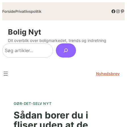
Spring
Facebo
Inst
Pin
Forside
Privatlivspolitik
til
indhold
Bolig Nyt
Dit overblik over boligmarkedet, trends og indretning
Søg
Nyhedsbrev
GØR-DET-SELV NYT
Sådan borer du i
fliser uden at de