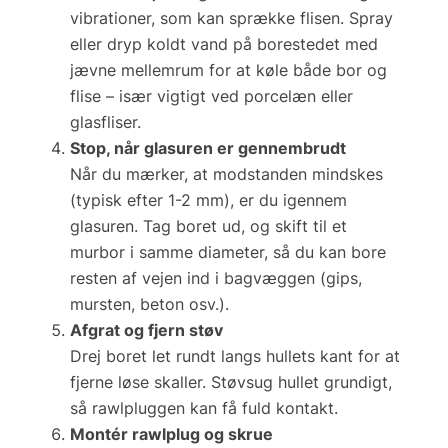
vibrationer, som kan sprække flisen. Spray
eller dryp
koldt vand
på borestedet med
jævne mellemrum for at køle både bor og
flise – især vigtigt ved porcelæn eller
glasfliser.
Stop, når glasuren er gennembrudt
Når du mærker, at modstanden mindskes
(typisk efter 1-2 mm), er du igennem
glasuren. Tag boret ud, og skift til et
murbor
i samme diameter, så du kan bore
resten af vejen ind i bagvæggen (gips,
mursten, beton osv.).
Afgrat og fjern støv
Drej boret let rundt langs hullets kant for at
fjerne løse skaller. Støvsug hullet grundigt,
så rawlpluggen kan få fuld kontakt.
Montér rawlplug og skrue