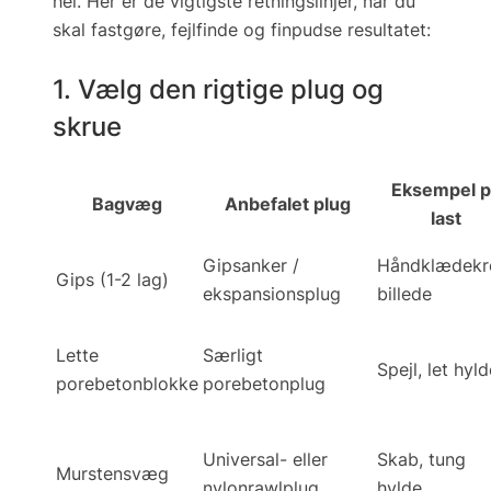
hel. Her er de vigtigste retningslinjer, når du
skal
fastgøre, fejlfinde og finpudse
resultatet:
1. Vælg den rigtige plug og
skrue
Eksempel p
Bagvæg
Anbefalet plug
last
Gipsanker /
Håndklædekr
Gips (1-2 lag)
ekspansionsplug
billede
Lette
Særligt
Spejl, let hyl
porebetonblokke
porebetonplug
Universal- eller
Skab, tung
Murstensvæg
nylonrawlplug
hylde