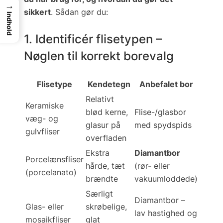
→
sikkert
. Sådan gør du:
Indhold
1. Identificér flisetypen –
Nøglen til korrekt borevalg
Flisetype
Kendetegn
Anbefalet bor
Relativt
Keramiske
blød kerne,
Flise-/glasbor
væg- og
glasur på
med
spydspids
gulvfliser
overfladen
Ekstra
Diamantbor
Porcelænsfliser
hårde, tæt
(rør- eller
(porcelanato)
brændte
vakuumloddede)
Særligt
Diamantbor –
Glas- eller
skrøbelige,
lav hastighed og
mosaikfliser
glat