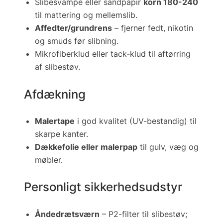
Slibesvampe eller sandpapir
korn 180-240
til mattering og mellemslib.
Affedter/grundrens
– fjerner fedt, nikotin
og smuds før slibning.
Mikrofiberklud eller
tack-klud
til aftørring
af slibestøv.
Afdækning
Malertape
i god kvalitet (UV-bestandig) til
skarpe kanter.
Dækkefolie eller malerpap
til gulv, væg og
møbler.
Personligt sikkerheds­udstyr
Åndedrætsværn
– P2-filter til slibestøv;