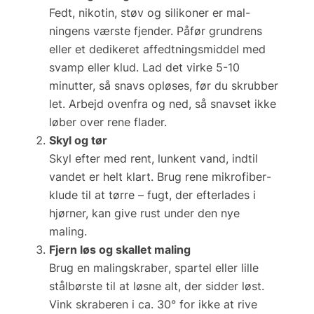
Fedt, nikotin, støv og silikoner er mal­
ningens værste fjender. Påfør
grundrens
eller et dedikeret affedtnings­middel med
svamp eller klud. Lad det virke 5-10
minutter, så snavs opløses, før du skrubber
let. Arbejd ovenfra og ned, så snavset ikke
løber over rene flader.
Skyl og tør
Skyl efter med rent, lunkent vand, indtil
vandet er helt klart. Brug rene mikrofiber­
klude til at tørre – fugt, der efterlades i
hjørner, kan give rust under den nye
maling.
Fjern løs og skallet maling
Brug en
malingskraber
, spartel eller lille
stålbørste til at løsne alt, der sidder løst.
Vink skraberen i ca. 30° for ikke at rive