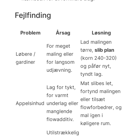
Fejlfinding
Problem
Årsag
Løsning
Lad malingen
For meget
tørre,
slib plan
Løbere /
maling eller
(korn 240-320)
gardiner
for langsom
og påfør nyt,
udjævning.
tyndt lag.
Mat slibes let,
Lag for tykt,
fortynd malingen
for varmt
eller tilsæt
Appelsinhud
underlag eller
flowforbedrer
, og
manglende
mal igen i
flowadditiv.
køligere rum.
Utilstrækkelig