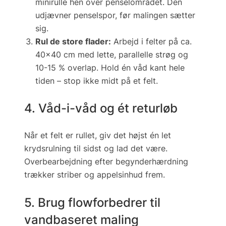
minirulle
hen over penselområdet. Den
udjævner penselspor, før malingen sætter
sig.
Rul de store flader:
Arbejd i felter på ca.
40×40 cm med lette, parallelle strøg og
10-15 % overlap. Hold én
våd kant
hele
tiden – stop ikke midt på et felt.
4. Våd-i-våd og ét returløb
Når et felt er rullet, giv det højst
én
let
krydsrulning til sidst og lad det være.
Overbearbejdning efter begynderhærdning
trækker striber og appelsinhud frem.
5. Brug flowforbedrer til
vandbaseret maling