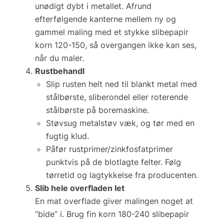
unødigt dybt i metallet. Afrund
efterfølgende kanterne mellem ny og
gammel maling med et stykke slibepapir
korn 120-150, så overgangen ikke kan ses,
når du maler.
Rustbehandl
Slip rusten helt ned til blankt metal med
stålbørste, sliberondel eller roterende
stålbørste på boremaskine.
Støvsug metalstøv væk, og tør med en
fugtig klud.
Påfør
rustprimer/zinkfosfatprimer
punktvis på de blotlagte felter. Følg
tørretid og lagtykkelse fra producenten.
Slib hele overfladen let
En mat overflade giver malingen noget at
“bide” i. Brug fin
korn 180-240
slibepapir