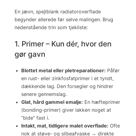
En jævn, spejlblank radiatoroverflade
begynder allerede
før
selve malingen. Brug
nedenstående trin som tjekliste:
1. Primer – Kun dér, hvor den
gør gavn
Blottet metal eller pletreparationer:
Påfør
en
rust- eller zinkfosfatprimer
i et tyndt,
dækkende lag. Den forsegler og hindrer
senere gennemslag.
Glat, hård gammel emalje:
En
hæfteprimer
(bonding-primer) giver lakken noget at
“bide” fast i.
Intakt, mat, tidligere malet overflade:
Ofte
nok at støve- og slibeafvaske → direkte