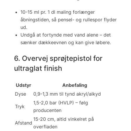
10-15 ml pr. 1 dl maling forlænger
åbningstiden, så pensel- og rullespor flyder
ud.
Undgå at fortynde med vand alene – det
sænker dækkeevnen og kan give løbere.
6. Overvej sprøjtepistol for
ultraglat finish
Udstyr
Anbefaling
Dyse
0,9-1,3 mm til tynd akryl/alkyd
1,5-2,0 bar (HVLP) – følg
Tryk
producenten
15-20 cm, altid vinkelret på
Afstand
overfladen