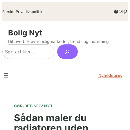
Spring
Facebo
Inst
Pin
Forside
Privatlivspolitik
til
indhold
Bolig Nyt
Dit overblik over boligmarkedet, trends og indretning
Søg
Nyhedsbrev
GØR-DET-SELV NYT
Sådan maler du
radiatoren uden