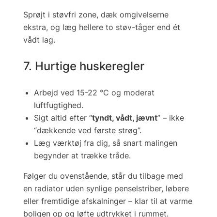
Sprøjt i
støvfri
zone, dæk omgivelserne
ekstra, og læg hellere to støv-tåger end ét
vådt lag.
7. Hurtige huskeregler
Arbejd ved 15-22 °C og moderat
luftfugtighed.
Sigt altid efter “
tyndt, vådt, jævnt
” – ikke
“dækkende ved første strøg”.
Læg værktøj fra dig, så snart malingen
begynder at trække tråde.
Følger du ovenstående, står du tilbage med
en radiator uden synlige penselstriber, løbere
eller fremtidige afskalninger – klar til at varme
boligen op
og
løfte udtrykket i rummet.