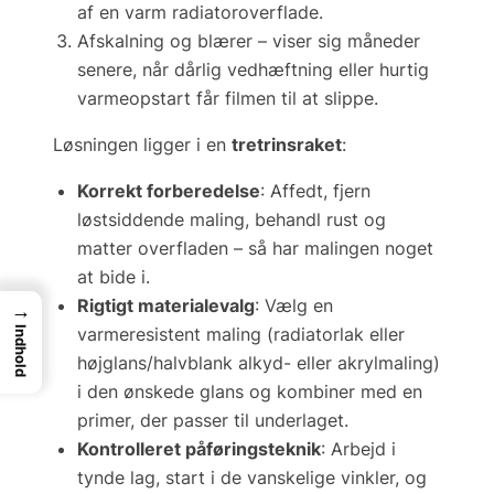
af en varm radiatoroverflade.
Afskalning og blærer
– viser sig måneder
senere, når dårlig vedhæftning eller hurtig
varme­opstart får filmen til at slippe.
Løsningen ligger i en
tretrinsraket
:
Korrekt forberedelse
: Affedt, fjern
løstsiddende maling, behandl rust og
matter overfladen – så har malingen noget
at bide i.
Rigtigt materiale­valg
: Vælg en
→
varmeresistent maling (radiatorlak eller
Indhold
højglans/halvblank alkyd- eller akrylmaling)
i den ønskede glans og kombiner med en
primer, der passer til under­laget.
Kontrolleret påføringsteknik
: Arbejd i
tynde lag, start i de vanskelige vinkler, og