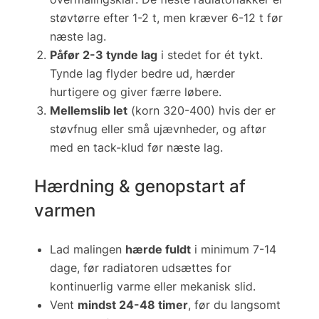
støvtørre efter 1-2 t, men kræver 6-12 t før
næste lag.
Påfør 2-3 tynde lag
i stedet for ét tykt.
Tynde lag flyder bedre ud, hærder
hurtigere og giver færre løbere.
Mellemslib let
(korn 320-400) hvis der er
støvfnug eller små ujævnheder, og aftør
med en tack-klud før næste lag.
Hærdning & genopstart af
varmen
Lad malingen
hærde fuldt
i minimum 7-14
dage, før radiatoren udsættes for
kontinuerlig varme eller mekanisk slid.
Vent
mindst 24-48 timer
, før du langsomt